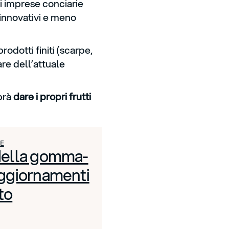
ri imprese conciarie
 innovativi e meno
odotti finiti (scarpe,
re dell’attuale
prà
dare i propri frutti
E
 della gomma-
aggiornamenti
to