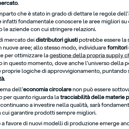
 mercato
.
parto che è stato in grado di dettare le regole dell
è infatti fondamentale conoscere le aree migliori su
o le aziende con cui stringere relazioni.
 di mercato dei
distributori giusti
potrebbe essere la 
n nuove aree; allo stesso modo, individuare
fornitori
le per ottimizzare la
gestione della propria supply c
o in questo momento, dove anche l’universo della pe
e proprie logiche di approvvigionamento, puntando 
tà
.
tema dell’
economia circolare
non può essere sottova
o per quanto riguarda la
tracciabilità delle materie 
 continuano a investire nella qualità, sarà fondamen
 cui garantire prodotti sempre migliori.
a favore di nuovi modelli di produzione emerge an