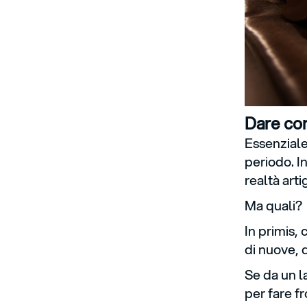
Dare cont
Essenziale
periodo. I
realtà arti
Ma quali?
In primis,
di nuove, d
Se da un la
per fare fr