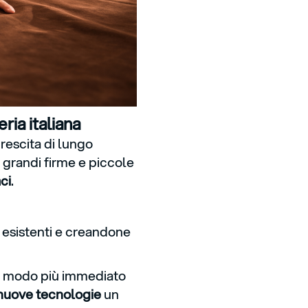
ria italiana
rescita di lungo
 grandi firme e piccole
ci
.
p esistenti e creandone
l modo più immediato
uove tecnologie
un