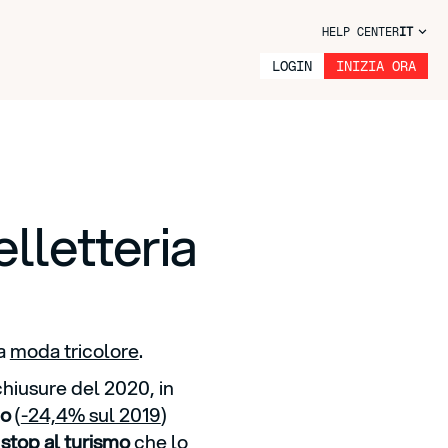
HELP CENTER
IT
LOGIN
INIZIA ORA
elletteria
la
moda tricolore
.
hiusure del 2020, in
no
(
-24,4% sul 2019
)
stop al turismo
che lo