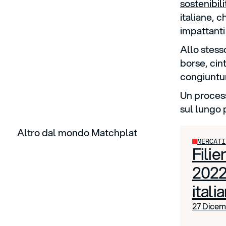
sostenibil
italiane, 
impattanti
Allo stess
borse, cin
congiuntur
Un proces
sul lungo 
Altro dal mondo Matchplat
MERCATI
Filie
2022
itali
27 Dicem