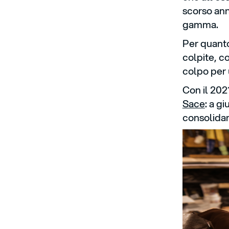
scorso anno
gamma.
Per quanto
colpite, c
colpo per 
Con il 202
Sace
: a g
consolida