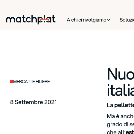
A chi ci rivolgiamo
Soluzi
Nuov
MERCATI E FILIERE
ital
8 Settembre 2021
La
pellette
Ma è anche
grado di s
che all’
est