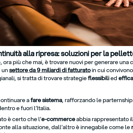
inuità alla ripresa: soluzioni per la pellette
, ora più che mai, è trovare nuovi per generare una c
n un
settore da 9 miliardi di fatturato
in cui convivono
gianali, si tratta di trovare strategie
flessibili
ed
effica
 continuare a
fare sistema
, rafforzando le parternshi
entro e fuori l’Italia.
to è certo che l’
e-commerce
abbia rappresentato i
onte alla situazione, dall’altro è innegabile come le
n