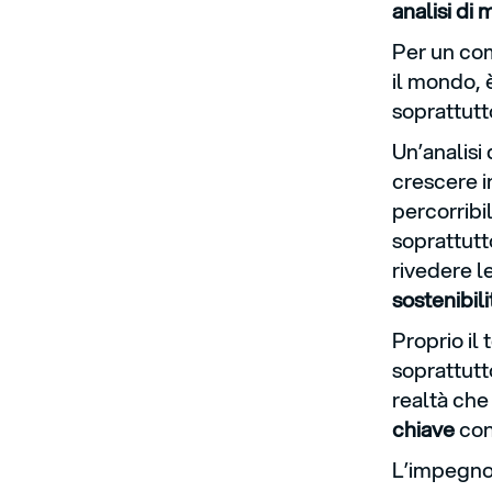
analisi di
Per un com
il mondo, 
soprattutt
Un’analisi
crescere i
percorribi
soprattutt
rivedere l
sostenibili
Proprio il 
soprattutt
realtà che
chiave
con
L’impegno 