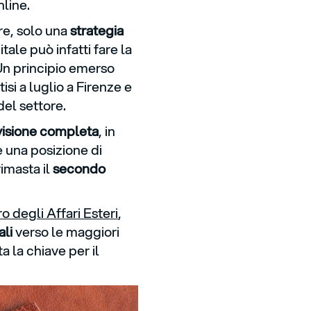
nline.
re, solo una
strategia
ale può infatti fare la
 Un principio emerso
isi a luglio a Firenze e
 del settore.
visione completa
, in
e una posizione di
rimasta il
secondo
 degli Affari Esteri
,
ali
verso le maggiori
 la chiave per il