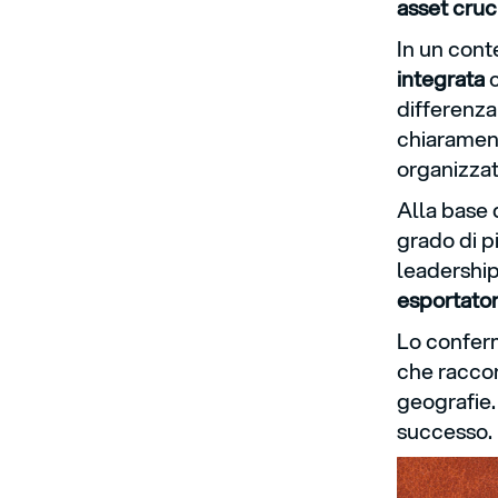
asset cruc
In un cont
integrata
differenza
chiaramen
organizzat
Alla base 
grado di p
leadership
esportato
Lo conferm
che racco
geografie.
successo.