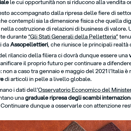
iale
le cui opportunità non si riducono alla vendita o
esto accompagnato dalla ripresa delle fiere di setto
che contempli sia la dimensione fisica che quella digit
 nella costruzione di relazioni di business di valore.
te durante
“Gli Stati Generali della Pelletteria”
tenut
i da
Assopellettieri
, che riunisce le principali realtà
del rilancio della filiera ci dovrà dunque essere una
ianificare il proprio futuro per continuare a difender
: non a caso tra gennaio e maggio del 2021 l’Italia è 
re
di articoli in pelle a livello globale.
ano i dati dell’
Osservatorio Economico del Ministero
ntano una
graduale ripresa degli scambi internazion
 Continuare dunque a osservarle con attenzione resta