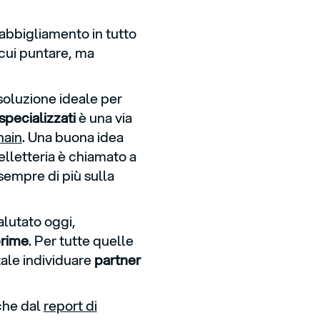
’abbigliamento in tutto
 cui puntare, ma
soluzione ideale per
 specializzati
è una via
hain
. Una buona idea
lletteria è chiamato a
sempre di più sulla
lutato oggi,
prime
. Per tutte quelle
tale individuare
partner
che dal
report di