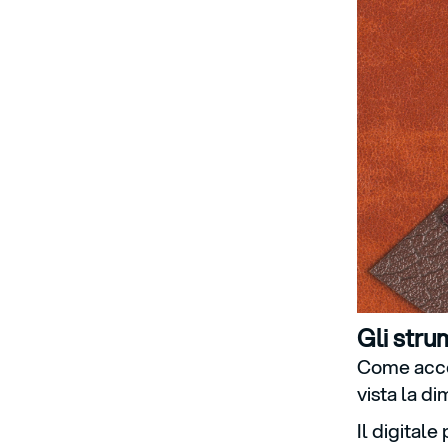
Gli stru
Come accen
vista la di
Il digital