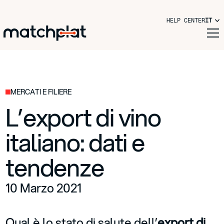
HELP CENTER
IT
MERCATI E FILIERE
L’export di vino
italiano: dati e
tendenze
10 Marzo 2021
Qual è lo stato di salute dell’
export di