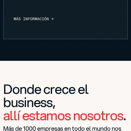
M
Á
S
I
N
F
O
R
M
A
C
I
Ó
N
→
Donde crece el
business,
allí estamos nosotros
.
Más de 1000 empresas en todo el mundo nos