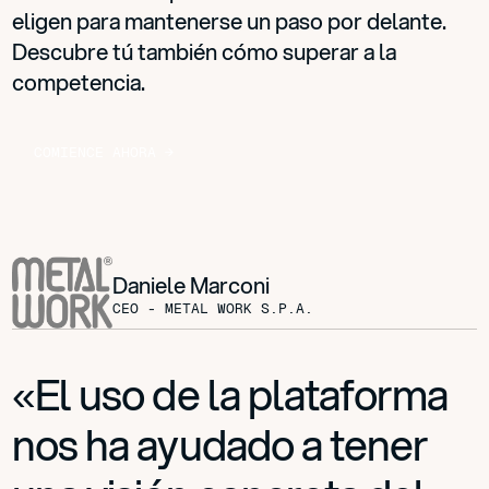
eligen para mantenerse un paso por delante.
Descubre tú también cómo superar a la
competencia.
C
O
M
I
E
N
C
E
A
H
O
R
A
→
Daniele Marconi
CEO - METAL WORK S.P.A.
«El uso de la plataforma
nos ha ayudado a tener