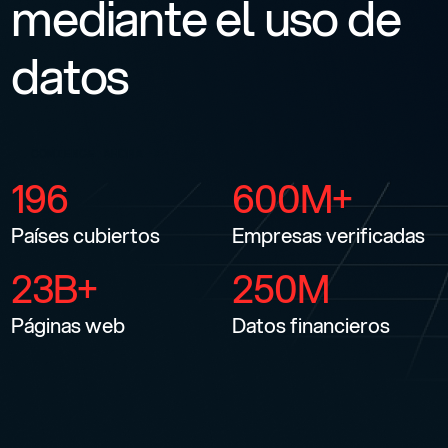
mediante el uso de
datos
C
O
M
I
E
N
C
E
A
H
O
R
A
→
196
600M+
Países cubiertos
Empresas verificadas
23B+
250M
Páginas web
Datos financieros