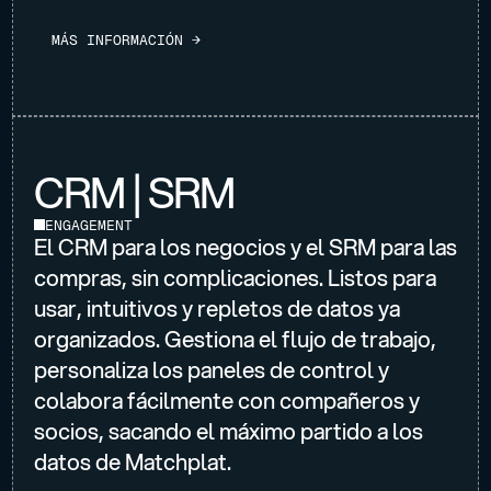
M
Á
S
I
N
F
O
R
M
A
C
I
Ó
N
→
CRM | SRM
ENGAGEMENT
El CRM para los negocios y el SRM para las
compras, sin complicaciones. Listos para
usar, intuitivos y repletos de datos ya
organizados. Gestiona el flujo de trabajo,
personaliza los paneles de control y
colabora fácilmente con compañeros y
socios, sacando el máximo partido a los
datos de Matchplat.