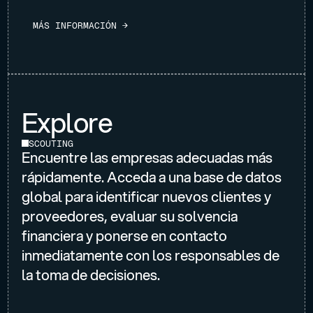
M
Á
S
I
N
F
O
R
M
A
C
I
Ó
N
→
Explore
SCOUTING
Encuentre las empresas adecuadas más
rápidamente. Acceda a una base de datos
global para identificar nuevos clientes y
proveedores, evaluar su solvencia
financiera y ponerse en contacto
inmediatamente con los responsables de
la toma de decisiones.