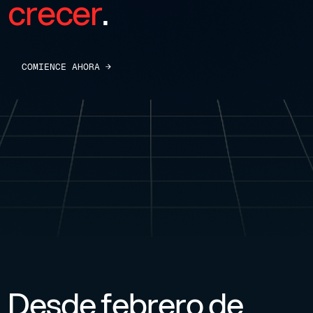
crecer
.
C
O
M
I
E
N
C
E
A
H
O
R
A
→
Desde febrero de