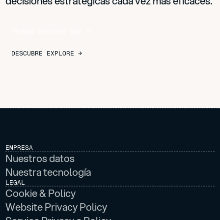
decisiones estratégicas cada vez más eficaces.
P
R
U
E
B
A
E
X
P
L
O
R
E
O
N
E
→
D
E
S
C
U
B
R
E
E
X
P
L
O
R
E
→
EMPRESA
Nuestros datos
Nuestra tecnología
LEGAL
Cookie & Policy
Website Privacy Policy