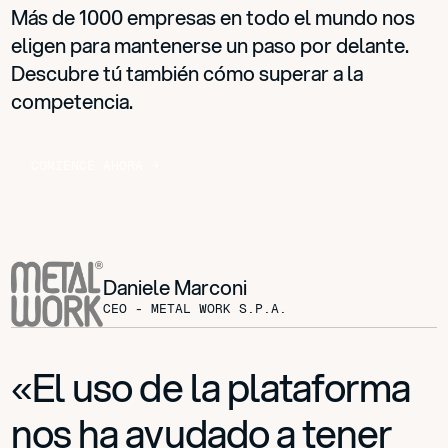
Más de 1000 empresas en todo el mundo nos
eligen para mantenerse un paso por delante.
Descubre tú también cómo superar a la
competencia.
C
O
M
I
E
N
C
E
A
H
O
R
A
→
Daniele Marconi
CEO - METAL WORK S.P.A.
«El uso de la plataforma
nos ha ayudado a tener