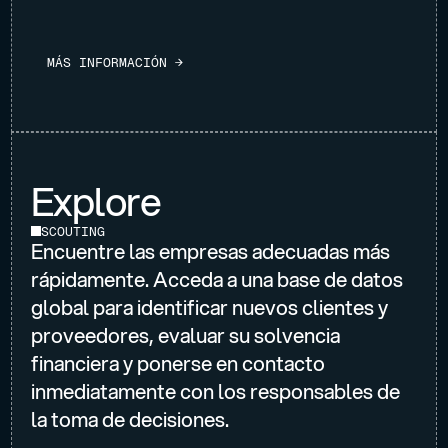
M
Á
S
I
N
F
O
R
M
A
C
I
Ó
N
→
Explore
SCOUTING
Encuentre las empresas adecuadas más
rápidamente. Acceda a una base de datos
global para identificar nuevos clientes y
proveedores, evaluar su solvencia
financiera y ponerse en contacto
inmediatamente con los responsables de
la toma de decisiones.