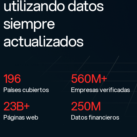
utilizando datos
siempre
actualizados
I
N
I
Z
I
A
O
R
A
→
196
560M+
Países cubiertos
Empresas verificadas
23B+
250M
Páginas web
Datos financieros