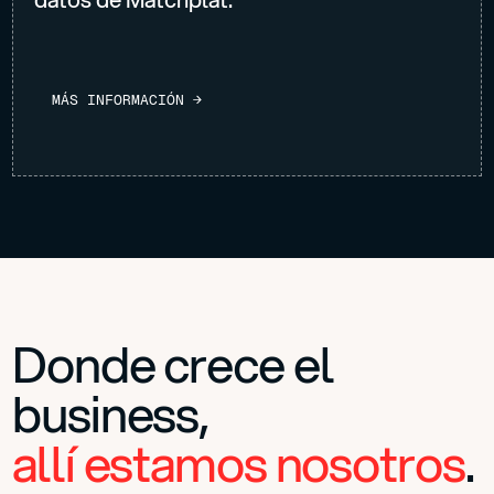
M
Á
S
I
N
F
O
R
M
A
C
I
Ó
N
→
Donde crece el
business,
allí estamos nosotros
.