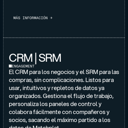
M
Á
S
I
N
F
O
R
M
A
C
I
Ó
N
→
CRM | SRM
ENGAGEMENT
El CRM para los negocios y el SRM para las
compras, sin complicaciones. Listos para
usar, intuitivos y repletos de datos ya
organizados. Gestiona el flujo de trabajo,
personaliza los paneles de control y
colabora fácilmente con compañeros y
socios, sacando el máximo partido a los
datos de Matchplat.