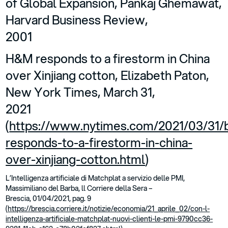
of Global Expansion, Pankaj Ghemawat,
Harvard Business Review,
2001
H&M responds to a firestorm in China
over Xinjiang cotton, Elizabeth Paton,
New York Times, March 31,
2021
(
https://www.nytimes.com/2021/03/31/
responds-to-a-firestorm-in-china-
over-xinjiang-cotton.html
)
L’Intelligenza artificiale di Matchplat a servizio delle PMI,
Massimiliano del Barba, ll Corriere della Sera –
Brescia, 01/04/2021, pag. 9
(
https://brescia.corriere.it/notizie/economia/21_aprile_02/con-l-
intelligenza-artificiale-matchplat-nuovi-clienti-le-pmi-9790cc36-