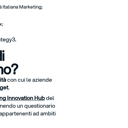
à Italiana Marketing;
x;
ategy3.
i
mo?
ità
con cui le aziende
rget
.
ng Innovation Hub
del
onendo un questionario
appartenenti ad ambiti