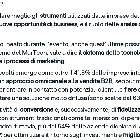
o?
re meglio gli
strumenti
utilizzati dalle imprese de
uove opportunità di business
, e il ruolo delle
analisi
lineato durante l’evento, anche quest’ultime posson
eme del MarTech, vale a dire il
sistema delle tecnol
e i processi di marketing
.
accolti emerge come oltre il 41,6% delle imprese inte
un
approccio omnicanale alla vendita B2B
, seppur mi
per entrare in contatto con potenziali clienti, le
fiere
c
are una soluzione molto diffusa (sono scelte dal 6
ività di
conversione
e, successivamente, di
fidelizz
on strumenti tradizionali come le interazioni di perso
dro, tuttavia, più del 54% delle aziende dichiara di
n
per ottimizzare il ritorno sugli investimenti e
miglio