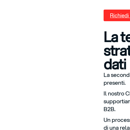
Richiedi 
La t
stra
dati
La seconda
presenti.
Il nostro
supportiam
B2B.
Un proces
di una rel