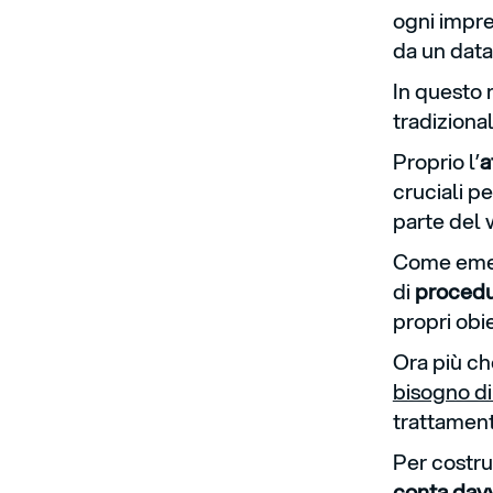
ogni impres
da un dat
In questo 
tradiziona
Proprio l’
a
cruciali p
parte del 
Come emers
di
proced
propri obie
Ora più ch
bisogno di
trattament
Per costru
conta dav