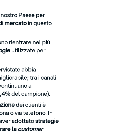
l nostro Paese per
 di mercato
in questo
o rientrare nel più
ogie
utilizzate per
rvistate abbia
gliorabile; tra i canali
ontinuano a
3,4% del campione).
azione
dei clienti è
na o via telefono. In
 aver adottato
strategie
rare la
customer