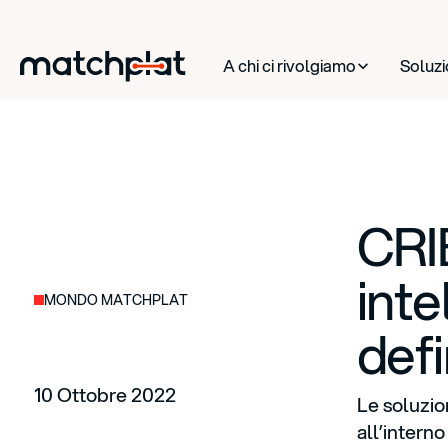
A chi ci rivolgiamo
Soluzi
CRI
inte
MONDO MATCHPLAT
defi
10 Ottobre 2022
Le soluzion
all’intern