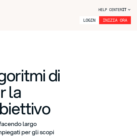
HELP CENTER
IT
LOGIN
INIZIA ORA
oritmi di
r la
biettivo
 facendo largo
piegati per gli scopi