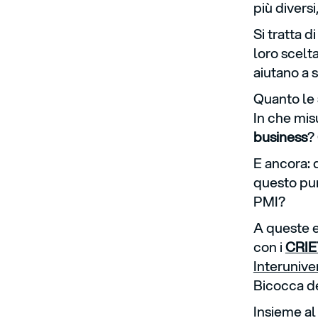
più diversi
Si tratta d
loro scelt
aiutano a 
Quanto le
In che mis
business
?
E ancora: q
questo pun
PMI?
A queste e
con i
CRIE
Interunive
Bicocca de
Insieme a