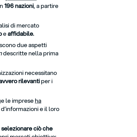
in
196 nazioni
, a partire
lisi di mercato
o
e
affidabile
.
iscono due aspetti
n
descritte nella prima
nizzazioni necessitano
avvero rilevanti
per i
rge le imprese
ha
d’informazioni e il loro
e
selezionare ciò che
opri mercati obiettivo: