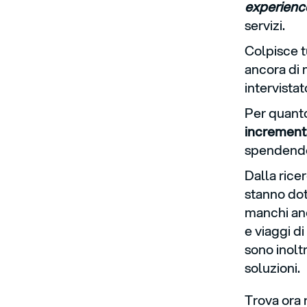
experienc
servizi.
Colpisce t
ancora di 
intervistat
Per quanto
incrementa
spendendo
Dalla rice
stanno do
manchi anc
e viaggi d
sono inolt
soluzioni.
Trova ora n