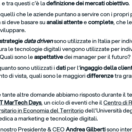
, e tra questi c’è la
definizione dei mercati obiettivo
.
i quelli che le aziende puntano a servire con i propri p
a si deve basare su
analisi attente
e
complete
, che l
sviluppare.
strategie
data driven
sono utilizzate in Italia per ind
ura le tecnologie digitali vengono utilizzate per ind
 Quali sono le
aspettative
dei manager per il futuro?
uanto sono utilizzati i
dati
per l’
ingaggio della clien
to di vista, quali sono le maggiori
differenze
tra gra
 tante altre domande abbiamo risposto durante il 
T MarTech Days
,
un ciclo di eventi che il
Centro di 
rsitario in Economia del Territorio
dell’Università deg
dica a marketing e tecnologie digitali.
l nostro Presidente & CEO
Andrea Gilberti
sono inter