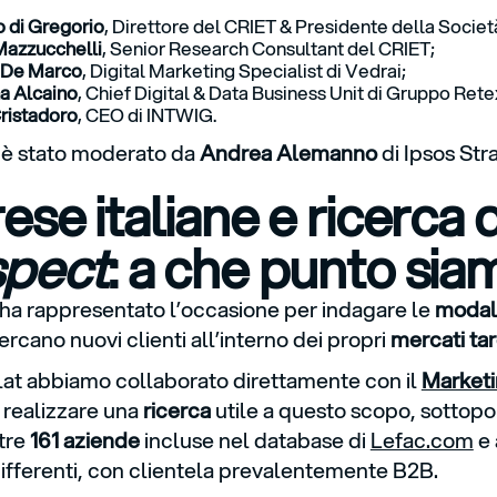
 di Gregorio
, Direttore del CRIET & Presidente della Societ
Mazzucchelli
, Senior Research Consultant del CRIET;
 De Marco
, Digital Marketing Specialist di Vedrai;
a Alcaino
, Chief Digital & Data Business Unit di Gruppo Rete
ristadoro
, CEO di INTWIG.
 è stato moderato da
Andrea Alemanno
di Ipsos Str
ese italiane e ricerca d
spect
: a che punto sia
 ha rappresentato l’occasione per indagare le
modal
cercano nuovi clienti all’interno dei propri
mercati ta
at abbiamo collaborato direttamente con il
Marketi
 realizzare una
ricerca
utile a questo scopo, sottop
ltre
161 aziende
incluse nel database di
Lefac.com
e 
differenti, con clientela prevalentemente B2B.