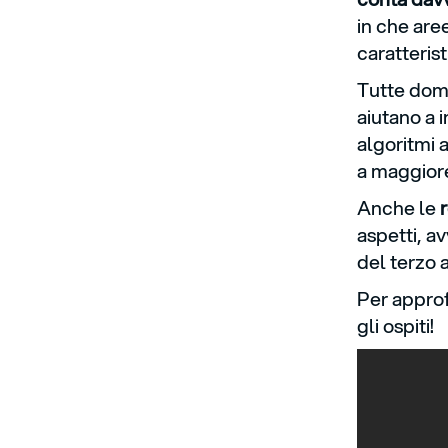
in che are
caratteris
Tutte dom
aiutano a 
algoritmi 
a maggiore
Anche le
aspetti, a
del terzo
Per approfo
gli ospiti!