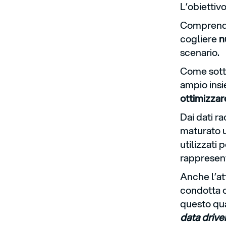
L’obiettiv
Comprende
cogliere
n
scenario.
Come sotto
ampio insi
ottimizzar
Dai dati r
maturato 
utilizzati 
rappresent
Anche l’att
condotta c
questo qua
data drive