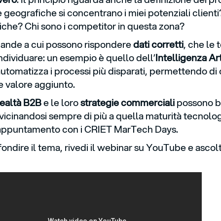
e geografiche si concentrano i miei potenziali clienti
tiche? Chi sono i competitor in questa zona?
ande a cui possono rispondere
dati corretti
, che le 
individuare: un esempio è quello dell’
Intelligenza Art
automatizza i processi più disparati, permettendo di c
 valore aggiunto.
realtà B2B
e le loro
strategie commerciali
possono be
vvicinandosi sempre di più a quella maturità tecnologi
 appuntamento con i CRIET MarTech Days.
ndire il tema, rivedi il webinar su YouTube e ascolta 