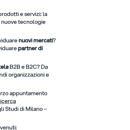
rodotti e servizi: la
e nuove tecnologie
ividuare
nuovi mercati
?
ividuare
partner di
tela
B2B e B2C? Da
ndi organizzazioni e
terzo appuntamento
Ricerca
li Studi di Milano –
venuti: