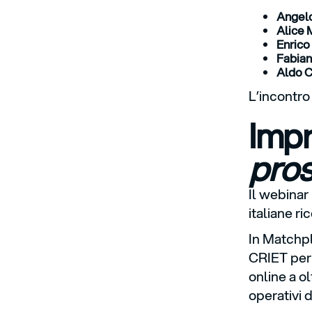
Angelo
Alice 
Enrico
Fabian
Aldo C
L’incontro
Impr
pro
Il webinar
italiane ri
In Matchpl
CRIET per
online a o
operativi 