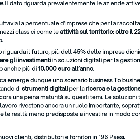
e
. Il dato riguarda prevalentemente le aziende atti
uttavia la percentuale d’imprese che per la raccolta
mezzi classici come le
attività sul territorio
:
oltre il
o.
 riguarda il futuro, più dell 45% delle imprese dichi
re gli investimenti
in soluzioni digitali per la gesti
 anche più di
10.000 euro all’anno
.
rca emerge dunque uno scenario business To business
tando di
strumenti digitali
per la
ricerca e la gestione
ora una piena maturità su questi temi. Le soluzioni t
i lavoro rivestono ancora un ruolo importante, soprat
re le realtà meno predisposte a investire in modo c
uovi clienti, distributori e fornitori in 196 Paesi.