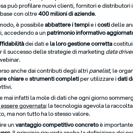
a può profilare nuovi clienti, fornitori e distributori 
abase con oltre
400 milioni di aziende
.
modo, è possibile
abbattere i tempi
e i
costi
delle ana
li, accedendo a un
patrimonio informativo aggiornat
ffidabilità
dei dati e
la loro gestione corretta
costitu
er il successo delle strategie di marketing
data drive
webinar.
o anche dai contributi degli altri
panelist
, le orga
ure
chiare
e
strumenti
completi
per utilizzare i
dati d
ttivi.
e mai infatti la mole di dati che ogni giorno somme
 essere governata
: la tecnologia agevola la raccolta 
o, ma non tutto ha lo stesso valore.
ire un
vantaggio competitivo concreto
è important
vero
. Il principio riguarda anche la definizione dei pr